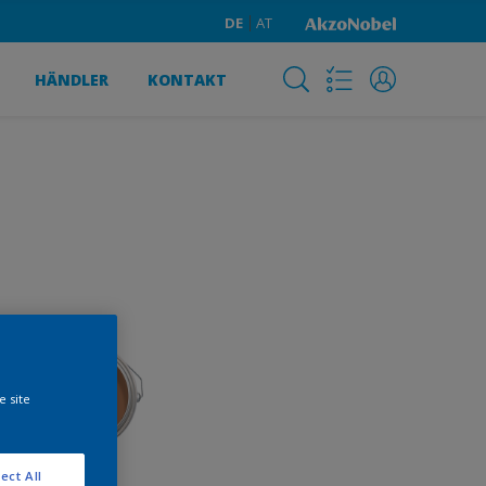
DE
AT
HÄNDLER
KONTAKT
e site
ect All