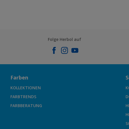
Folge Herbol auf
Farben
S
KOLLEKTIONEN
K
FARBTRENDS
D
FARBBERATUNG
H
H
S