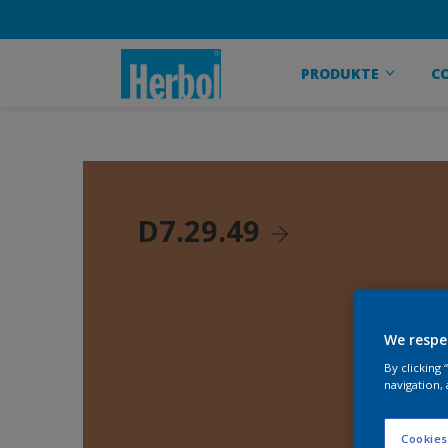
PRODUKTE
C
D7.29.49
We respe
By clicking
navigation, 
Cookies