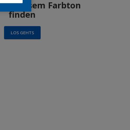
 in diesem Farbton
finden
LOS GEHTS