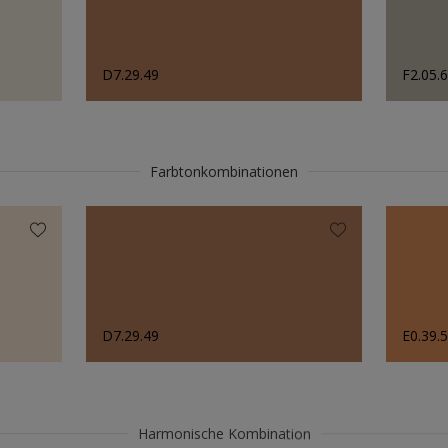
D7.29.49
F2.05.
Farbtonkombinationen
D7.29.49
E0.39.
Harmonische Kombination