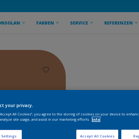
ONSOLAN
FARBEN
SERVICE
REFERENZEN
ct your privacy.
 “Accept All Cookies”, you agree to the storing of cookies on your device to enhanc
analyze site usage, and assist in our marketing efforts.
Info
 Settings
Accept All Cookies
Rej