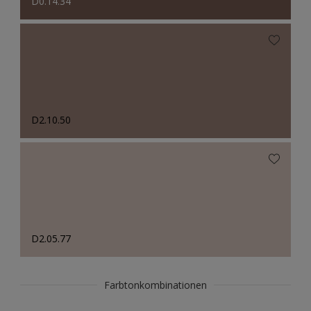
D0.14.34
D2.10.50
D2.05.77
Farbtonkombinationen