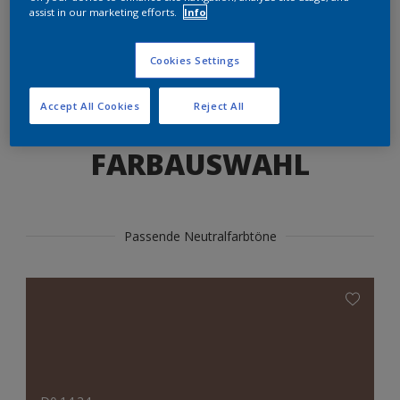
Produkte in diesem Farbton finden
assist in our marketing efforts.
Info
Cookies Settings
LOS GEHTS
Accept All Cookies
Reject All
FARBAUSWAHL
Passende Neutralfarbtöne