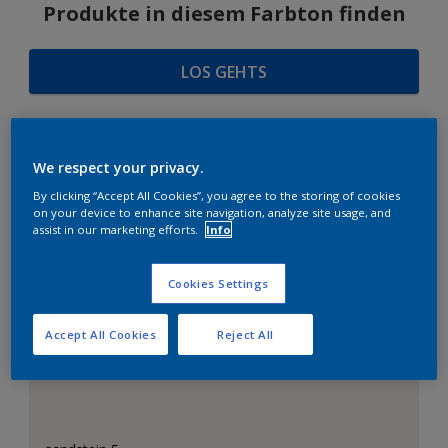
Produkte in diesem Farbton finden
LOS GEHTS
We respect your privacy.
FARBAUSWAHL
By clicking “Accept All Cookies”, you agree to the storing of cookies
on your device to enhance site navigation, analyze site usage, and
assist in our marketing efforts.
Info
Das perfekte Weiß
Cookies Settings
Accept All Cookies
Reject All