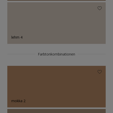
lehm 4
Farbtonkombinationen
mokka 2