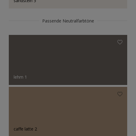
sandstein 5
Passende Neutralfarbtöne
lehm 1
caffe latte 2