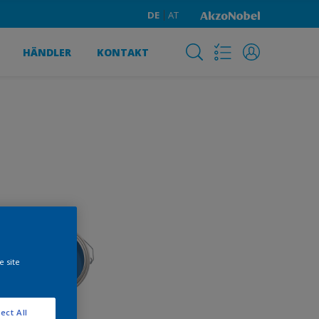
DE
AT
HÄNDLER
KONTAKT
e site
ect All