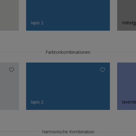
lapis 2
mittelg
Farbtonkombinationen
lapis 2
lavende
Harmonische Kombination