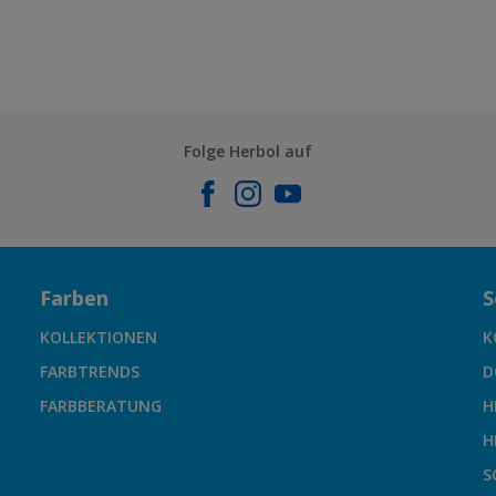
Folge Herbol auf
Farben
S
KOLLEKTIONEN
K
FARBTRENDS
D
FARBBERATUNG
H
H
S