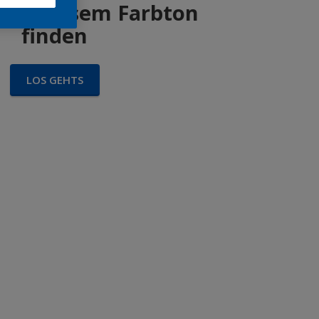
 in diesem Farbton
finden
LOS GEHTS