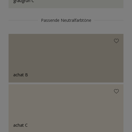
graugrün C
Passende Neutralfarbtöne
achat B
achat C