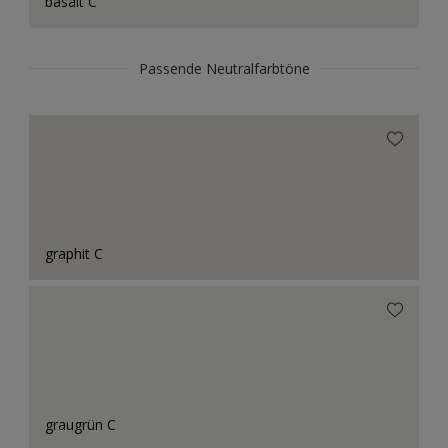
basalt C
Passende Neutralfarbtöne
graphit C
graugrün C