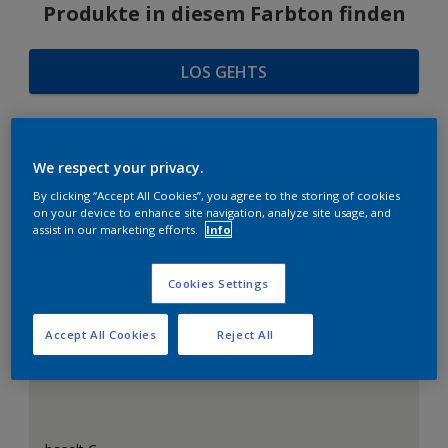
Produkte in diesem Farbton finden
LOS GEHTS
We respect your privacy.
FARBAUSWAHL
By clicking “Accept All Cookies”, you agree to the storing of cookies
on your device to enhance site navigation, analyze site usage, and
assist in our marketing efforts.
Info
Das perfekte Weiß
Cookies Settings
Accept All Cookies
Reject All