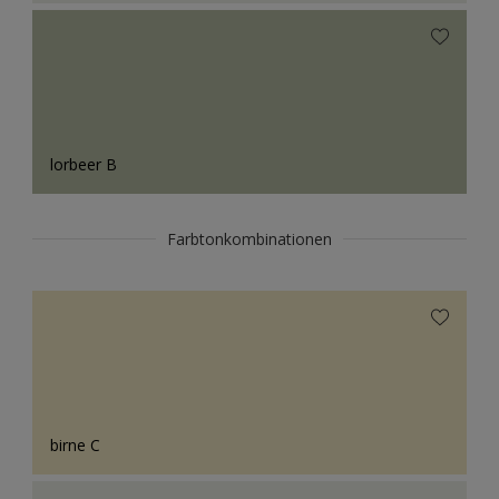
lorbeer B
Farbtonkombinationen
birne C