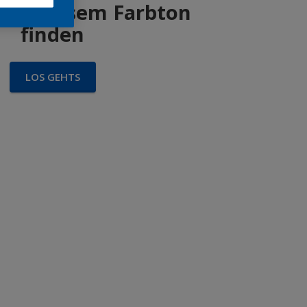
 in diesem Farbton
finden
LOS GEHTS