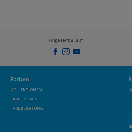
Folge Herbol auf
Farben
S
KOLLEKTIONEN
K
FARBTRENDS
D
FARBBERATUNG
H
H
S