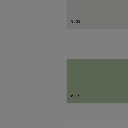
9003
6019