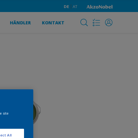
DE
AT
HÄNDLER
KONTAKT
e site
ect All