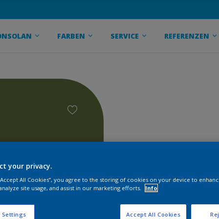
ONSOLAN
FARBEN
SERVICE
REFERENZEN
ct your privacy.
 “Accept All Cookies”, you agree to the storing of cookies on your device to enhanc
analyze site usage, and assist in our marketing efforts.
Info
 Settings
Accept All Cookies
Rej