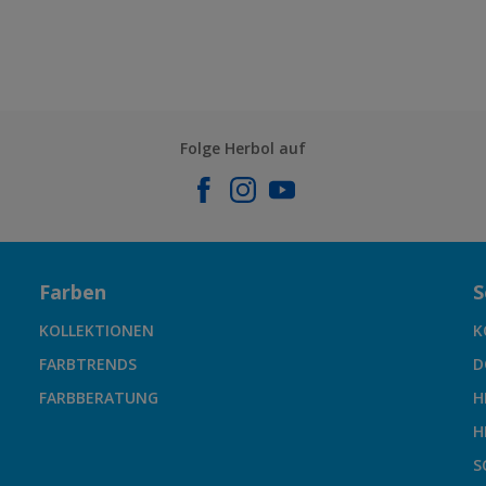
Folge Herbol auf
Farben
S
KOLLEKTIONEN
K
FARBTRENDS
D
FARBBERATUNG
H
H
S