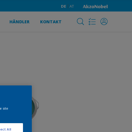
DE
AT
HÄNDLER
KONTAKT
e site
ect All