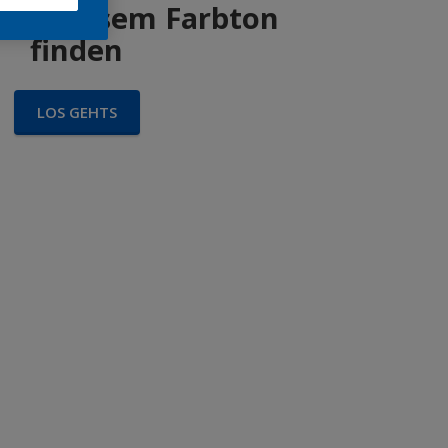
 in diesem Farbton
finden
LOS GEHTS