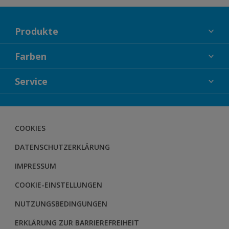
Produkte
FASSADENFARBEN
Farben
INNENFARBEN
KOLLEKTIONEN
Service
LACKE
FARBTRENDS
HOLZSCHUTZ
KONTAKT
FARBBERATUNG
GEWEBESYSTEM
DOWNLOADS
COOKIES
BODENSYSTEM
HERBOL NACHRICHTEN
DATENSCHUTZERKLÄRUNG
HERBOL WERBEMITTELSHOP
SCHULUNGEN
IMPRESSUM
COOKIE-EINSTELLUNGEN
NUTZUNGSBEDINGUNGEN
ERKLÄRUNG ZUR BARRIEREFREIHEIT