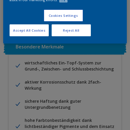
Zu Projekt hinzufügen
EINEN HÄNDLER FINDEN
Cookies Settings
Accept All Cookies
Reject All
Besondere Merkmale
wirtschaftliches Ein-Topf-System zur
Grund-, Zwischen- und Schlussbeschichtung
aktiver Korrosionsschutz dank 2fach-
Wirkung
sichere Haftung dank guter
Untergrundbenetzung
hohe Farbtonbeständigkeit dank
lichtbeständiger Pigmente und dem Einsatz