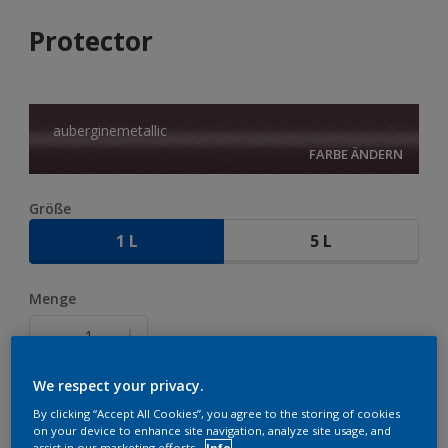
Protector
auberginemetallic
FARBE ÄNDERN
Größe
1 L
5 L
Menge
We respect your privacy.
ZUR EINKAUFSLISTE HINZUFÜGEN
By clicking “Accept All Cookies”, you agree to the storing of cookies
on your device to enhance site navigation, analyze site usage, and
assist in our marketing efforts.
Info