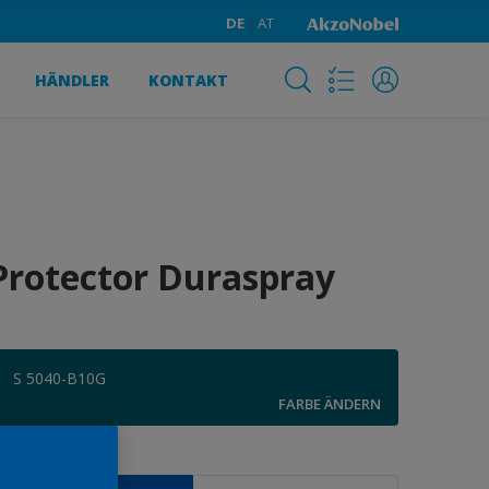
DE
AT
HÄNDLER
KONTAKT
Protector Duraspray
S 5040-B10G
FARBE ÄNDERN
röße