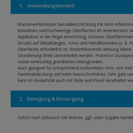
1.
Anwendungsbereich
Wasserverdünnbare Spezialbeschichtung mit Rost-Inhibitore
belastbare und hochwertige Oberflächen im Innenbereich. Wir
Applikation in der Regel einschichtig. Schönes Oberflächener
Einsatz auf Metallzargen, -türen und Metallbauteilen (z. B. 
Oberfläche erforderlich ist. Rostinhibierende Wirkung; klein
Grundierung direkt überarbeitet werden. Protector Duraspra
sowie werksseitig grundierten Untergründen.
Auch geeignet für entsprechend vorbereitete Holz- und Har
Kantenabdeckung und hohe Nassschichtdicke. Sehr gute und e
kann im Bedarfsfall auch mit Rolle und Pinsel verarbeitet we
2.
Reinigung & Entsorgung
Sofort nach Gebrauch mit Wasser, ggf. unter Zugabe handels