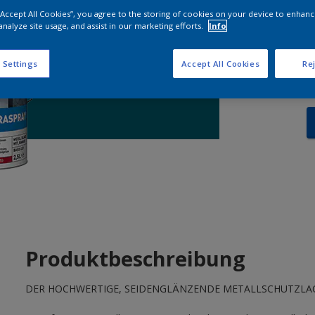
 “Accept All Cookies”, you agree to the storing of cookies on your device to enhanc
analyze site usage, and assist in our marketing efforts.
Info
M
 Settings
Accept All Cookies
Rej
Produktbeschreibung
DER HOCHWERTIGE, SEIDENGLÄNZENDE METALLSCHUTZLAC