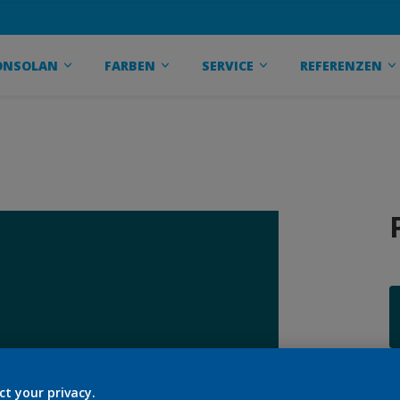
ONSOLAN
FARBEN
SERVICE
REFERENZEN
G
ct your privacy.