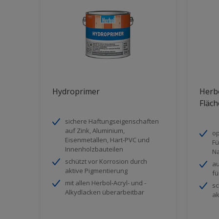
Hydroprimer
Herb
Fläch
sichere Haftungseigenschaften
auf Zink, Aluminium,
op
Eisenmetallen, Hart-PVC und
Fü
Innenholzbauteilen
Na
schützt vor Korrosion durch
au
aktive Pigmentierung
fü
mit allen Herbol-Acryl- und -
sc
Alkydlacken überarbeitbar
ak