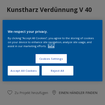
Kunstharz Verdünnung V 40
Größe
We respect your privacy.
1 L
2,5 L
By clicking “Accept All Cookies”, you agree to the storing of cookies
on your device to enhance site navigation, analyze site usage, and
assist in our marketing efforts.
Info
Menge
Cookies Settings
Accept All Cookies
Reject All
ZUR EINKAUFSLISTE HINZUFÜGEN
Zu Projekt hinzufügen
EINEN HÄNDLER FINDEN