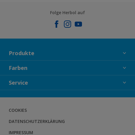
Folge Herbol auf
Produkte
FASSADENFARBEN
Farben
INNENFARBEN
KOLLEKTIONEN
Service
LACKE
FARBTRENDS
HOLZSCHUTZ
KONTAKT
FARBBERATUNG
GEWEBESYSTEM
DOWNLOADS
COOKIES
BODENSYSTEM
HERBOL NACHRICHTEN
DATENSCHUTZERKLÄRUNG
HERBOL WERBEMITTELSHOP
SCHULUNGEN
IMPRESSUM