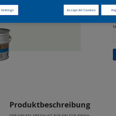
G
 Settings
Accept All Cookies
Rej
M
Produktbeschreibung
DER AIRLESS-SPEZIALIST FÜR EIN TOP-FINISH