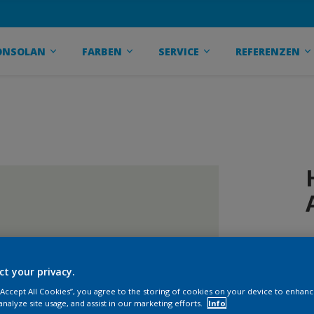
ONSOLAN
FARBEN
SERVICE
REFERENZEN
ct your privacy.
 “Accept All Cookies”, you agree to the storing of cookies on your device to enhanc
analyze site usage, and assist in our marketing efforts.
Info