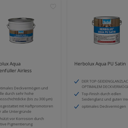
olux Aqua
Herbolux Aqua PU Satin
enfüller Airless
DER TOP-SEIDENGLANZLAC
OPTIMALEM DECKVERMÖG
timales Deckvermögen und
lle durch sehr hohe
Top-Finish durch edlen
ssschichtdicke (bis zu 300 µm)
Seidenglanz und guten Ve
sgestattet mit Haftpromotoren
optimales Deckvermögen
r alle Untergründe
hützt vor Korrosion durch
tive Pigmentierung