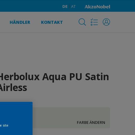
DE
AT
HÄNDLER
KONTAKT
Herbolux Aqua PU Satin
Airless
salbei C
FARBE ÄNDERN
e site