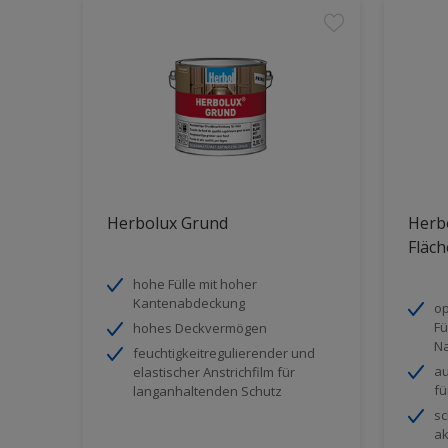
Herbolux Grund
Herb
Fläch
hohe Fülle mit hoher
Kantenabdeckung
op
Fü
hohes Deckvermögen
Na
feuchtigkeitregulierender und
au
elastischer Anstrichfilm für
fü
langanhaltenden Schutz
sc
ak