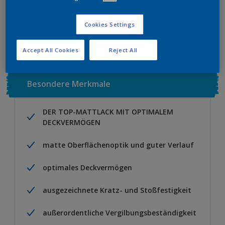
Zu Projekt hinzufügen
EINEN HÄNDLER FINDEN
Cookies Settings
Accept All Cookies
Reject All
Besondere Merkmale
DER TOP-MATTLACK MIT OPTIMALEM
DECKVERMÖGEN
matte Oberflächenoptik und guter Verlauf
optimales Deckvermögen
ausgezeichnete Kratz- und Stoßfestigkeit
außerordentliche Vergilbungsbeständigkeit