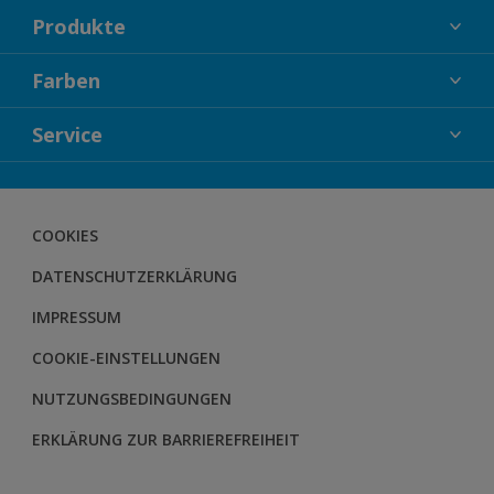
Produkte
FASSADENFARBEN
Farben
INNENFARBEN
KOLLEKTIONEN
Service
LACKE
FARBTRENDS
HOLZSCHUTZ
KONTAKT
FARBBERATUNG
GEWEBESYSTEM
DOWNLOADS
COOKIES
BODENSYSTEM
HERBOL NACHRICHTEN
DATENSCHUTZERKLÄRUNG
HERBOL WERBEMITTELSHOP
SCHULUNGEN
IMPRESSUM
COOKIE-EINSTELLUNGEN
NUTZUNGSBEDINGUNGEN
ERKLÄRUNG ZUR BARRIEREFREIHEIT