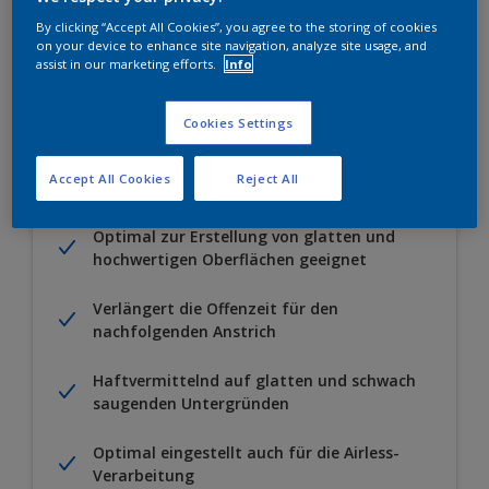
By clicking “Accept All Cookies”, you agree to the storing of cookies
Zu Projekt hinzufügen
EINEN HÄNDLER FINDEN
on your device to enhance site navigation, analyze site usage, and
assist in our marketing efforts.
Info
Cookies Settings
Besondere Merkmale
Accept All Cookies
Reject All
Optimal zur Erstellung von glatten und
hochwertigen Oberflächen geeignet
Verlängert die Offenzeit für den
nachfolgenden Anstrich
Haftvermittelnd auf glatten und schwach
saugenden Untergründen
Optimal eingestellt auch für die Airless-
Verarbeitung