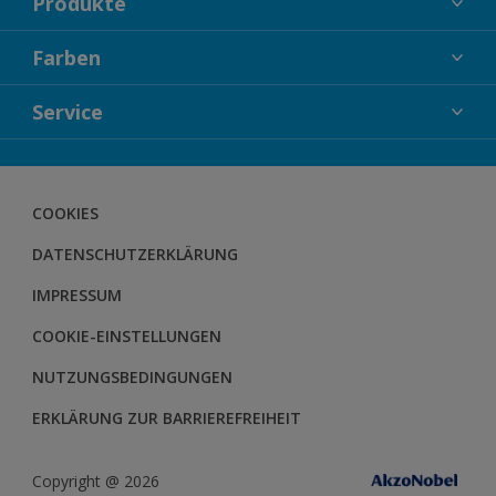
Produkte
FASSADENFARBEN
Farben
INNENFARBEN
KOLLEKTIONEN
Service
LACKE
FARBTRENDS
HOLZSCHUTZ
KONTAKT
FARBBERATUNG
GEWEBESYSTEM
DOWNLOADS
COOKIES
BODENSYSTEM
HERBOL NACHRICHTEN
DATENSCHUTZERKLÄRUNG
HERBOL WERBEMITTELSHOP
SCHULUNGEN
IMPRESSUM
COOKIE-EINSTELLUNGEN
NUTZUNGSBEDINGUNGEN
ERKLÄRUNG ZUR BARRIEREFREIHEIT
Copyright @ 2026