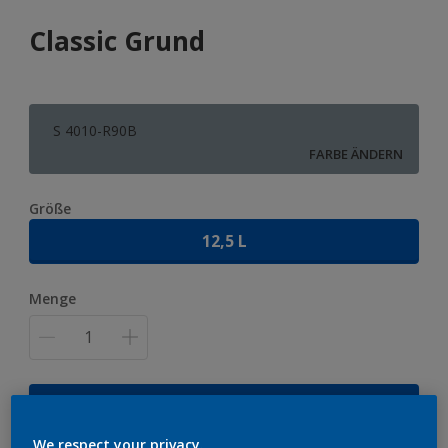
Classic Grund
S 4010-R90B
FARBE ÄNDERN
Größe
12,5 L
Menge
ZUR EINKAUFSLISTE HINZUFÜGEN
We respect your privacy.