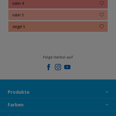
rubin 4
rubin 5
ziegel 5
Folge Herbol auf
Produkte
FASSADENFARBEN
Farben
INNENFARBEN
KOLLEKTIONEN