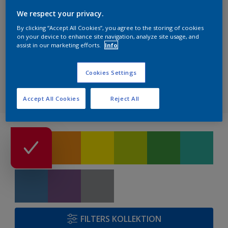
Für jeden Kunden die
perfekten Farben finden
We respect your privacy.
By clicking “Accept All Cookies”, you agree to the storing of cookies
on your device to enhance site navigation, analyze site usage, and
assist in our marketing efforts.
Info
Herbol Farbe & Design Wandfarbe
Cookies Settings
Herbol
Herbol Farbe & Design Wandfarbe
Accept All Cookies
Reject All
RAL Classic
NCS Index
ReadyMix Farbtöne
FILTERS KOLLEKTION