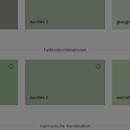
zucchini 3
graugr
Farbtonkombinationen
zucchini 3
avocad
Harmonische Kombination