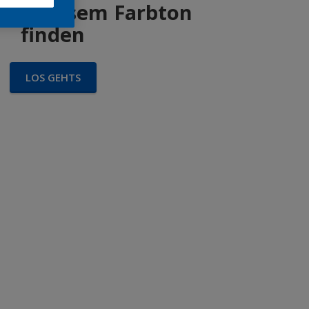
 in diesem Farbton
finden
LOS GEHTS