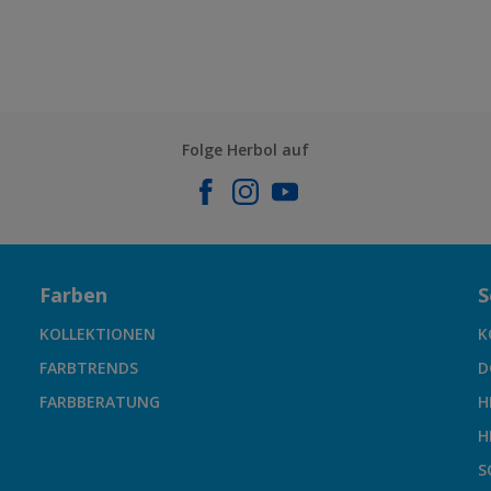
Folge Herbol auf
Farben
S
KOLLEKTIONEN
K
FARBTRENDS
D
FARBBERATUNG
H
H
S