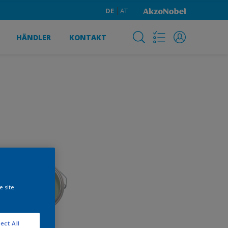
DE
AT
HÄNDLER
KONTAKT
e site
ect All