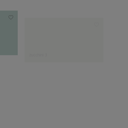
zucchini 3
oregan
Expertenauswahl