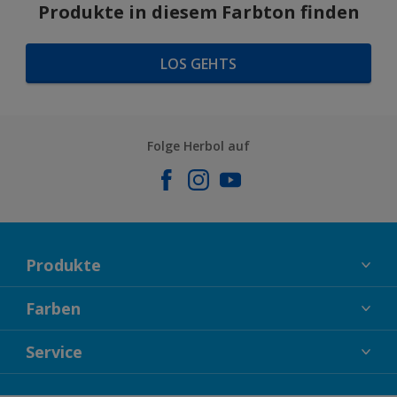
Produkte in diesem Farbton finden
LOS GEHTS
Folge Herbol auf
Produkte
FASSADENFARBEN
Farben
INNENFARBEN
KOLLEKTIONEN
Service
LACKE
FARBTRENDS
HOLZSCHUTZ
KONTAKT