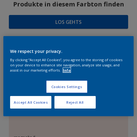
Produkte in diesem Farbton finden
LOS GEHTS
We respect your privacy.
FARBAUSWAHL
By clicking “Accept All Cookies”, you agree to the storing of cookies
on your device to enhance site navigation, analyze site usage, and
assist in our marketing efforts.
Info
Das perfekte Weiß
Cookies Settings
Accept All Cookies
Reject All