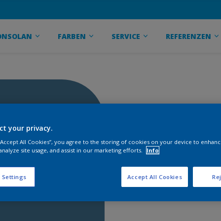
ONSOLAN
FARBEN
SERVICE
REFERENZEN
ct your privacy.
 “Accept All Cookies”, you agree to the storing of cookies on your device to enhanc
analyze site usage, and assist in our marketing efforts.
Info
 Settings
Accept All Cookies
Rej