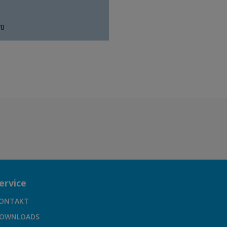
70
ervice
ONTAKT
OWNLOADS