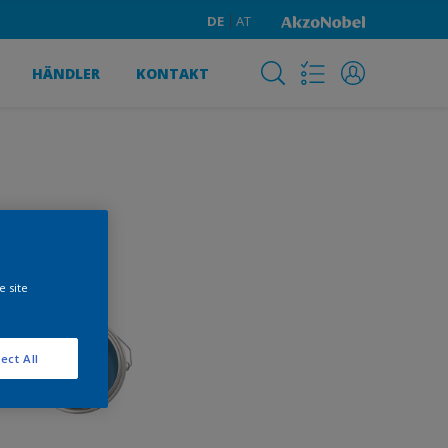
DE
AT
HÄNDLER
KONTAKT
e site
ect All