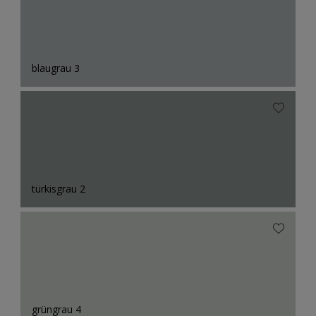
blaugrau 3
türkisgrau 2
grüngrau 4