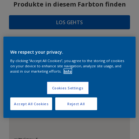
Produkte in diesem Farbton finden
LOS GEHTS
We respect your privacy.
FARBAUSWAHL
By clicking “Accept All Cookies”, you agree to the storing of cookies
on your device to enhance site navigation, analyze site usage, and
assist in our marketing efforts.
Info
Das perfekte Weiß
Cookies Settings
Accept All Cookies
Reject All