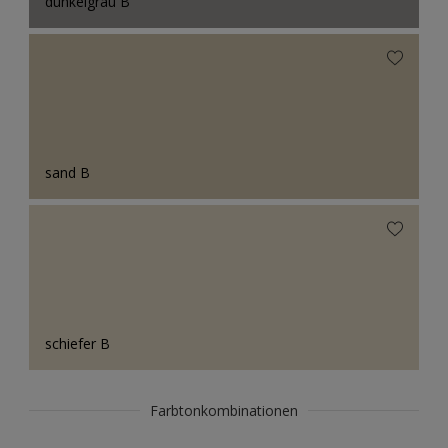
dunkelgrau B
sand B
schiefer B
Farbtonkombinationen