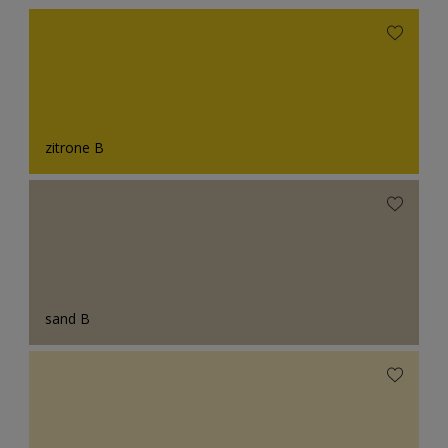
zitrone B
sand B