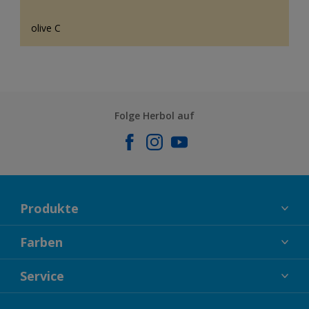
olive C
Folge Herbol auf
Produkte
FASSADENFARBEN
Farben
INNENFARBEN
KOLLEKTIONEN
Service
LACKE
FARBTRENDS
HOLZSCHUTZ
KONTAKT