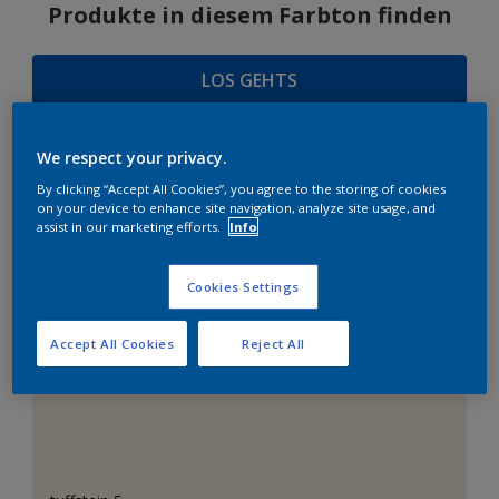
Produkte in diesem Farbton finden
LOS GEHTS
We respect your privacy.
FARBAUSWAHL
By clicking “Accept All Cookies”, you agree to the storing of cookies
on your device to enhance site navigation, analyze site usage, and
assist in our marketing efforts.
Info
Cookies Settings
Das perfekte Weiß
Accept All Cookies
Reject All