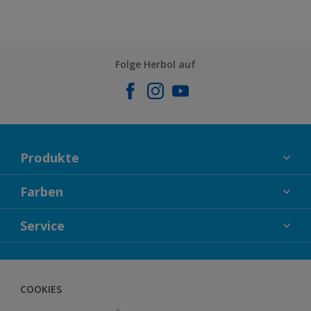
Folge Herbol auf
Produkte
FASSADENFARBEN
Farben
INNENFARBEN
KOLLEKTIONEN
Service
LACKE
FARBTRENDS
HOLZSCHUTZ
KONTAKT
FARBBERATUNG
GEWEBESYSTEM
DOWNLOADS
COOKIES
BODENSYSTEM
HERBOL NACHRICHTEN