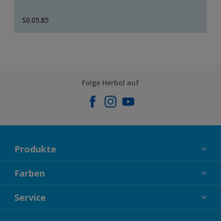
S0.05.85
Folge Herbol auf
Produkte
FASSADENFARBEN
Farben
INNENFARBEN
KOLLEKTIONEN
Service
LACKE
FARBTRENDS
HOLZSCHUTZ
KONTAKT