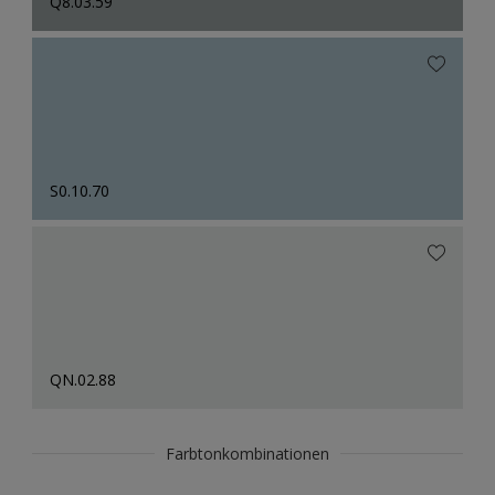
Q8.03.59
S0.10.70
QN.02.88
Farbtonkombinationen