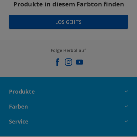
Produkte in diesem Farbton finden
LOS GEHTS
Folge Herbol auf
Produkte
FASSADENFARBEN
Farben
INNENFARBEN
KOLLEKTIONEN
Service
LACKE
FARBTRENDS
HOLZSCHUTZ
KONTAKT