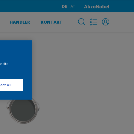
DE
AT
HÄNDLER
KONTAKT
e site
ect All