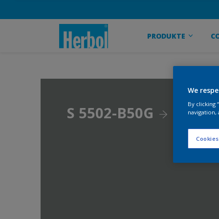
PRODUKTE
C
We respe
By clicking
S 5502-B50G
navigation, 
Cookies