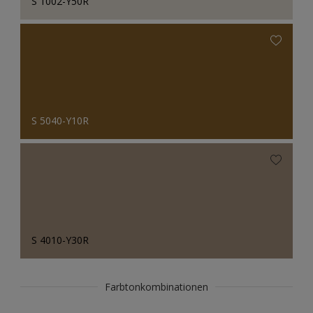
S 1002-Y50R
S 5040-Y10R
S 4010-Y30R
Farbtonkombinationen