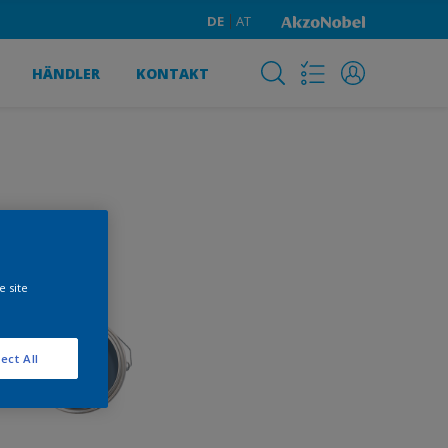
DE
AT
HÄNDLER
KONTAKT
e site
ect All