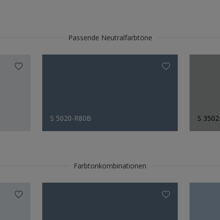
Passende Neutralfarbtöne
S 5020-R80B
S 3502
Farbtonkombinationen