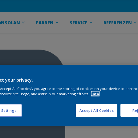
ONSOLAN
FARBEN
SERVICE
REFERENZEN
ct your privacy.
 “Accept All Cookies”, you agree to the storing of cookies on your device to enhanc
analyze site usage, and assist in our marketing efforts.
Info
 Settings
Accept All Cookies
Rej