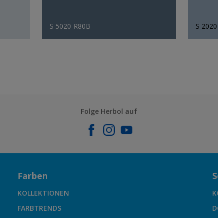
S 5020-R80B
S 202
Folge Herbol auf
Farben
S
KOLLEKTIONEN
K
FARBTRENDS
D