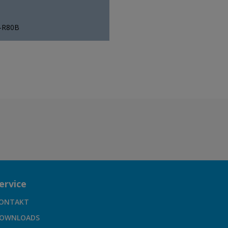
0-R80B
ervice
ONTAKT
OWNLOADS