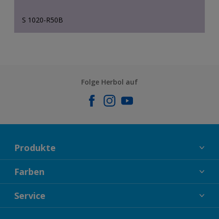
S 1020-R50B
Folge Herbol auf
Produkte
FASSADENFARBEN
Farben
INNENFARBEN
KOLLEKTIONEN
Service
LACKE
FARBTRENDS
HOLZSCHUTZ
KONTAKT