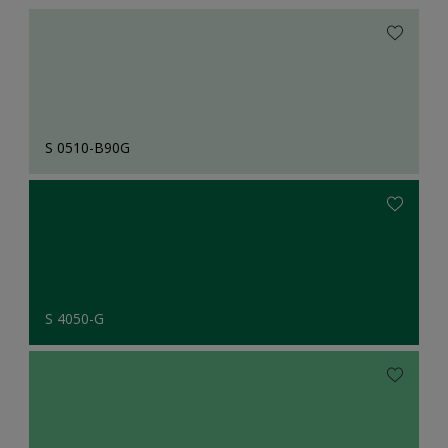
S 0510-B90G
S 4050-G