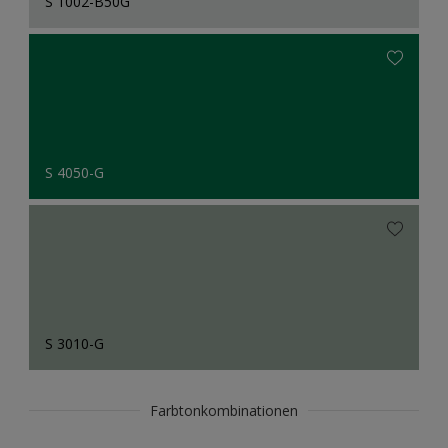
S 1002-B50G
S 4050-G
S 3010-G
Farbtonkombinationen