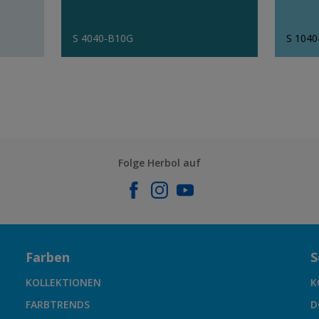
S 4040-B10G
S 1040
Folge Herbol auf
Farben
S
KOLLEKTIONEN
K
FARBTRENDS
D