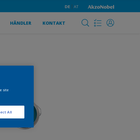
DE
AT
HÄNDLER
KONTAKT
e site
ect All