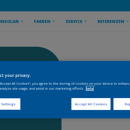
ONSOLAN
FARBEN
SERVICE
REFERENZEN
ct your privacy.
 “Accept All Cookies”, you agree to the storing of cookies on your device to enhanc
analyze site usage, and assist in our marketing efforts.
Info
 Settings
Accept All Cookies
Rej