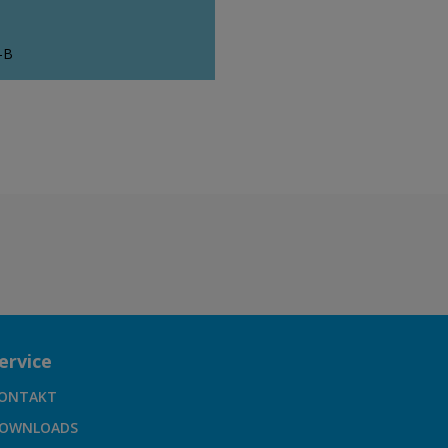
-B
ervice
ONTAKT
OWNLOADS