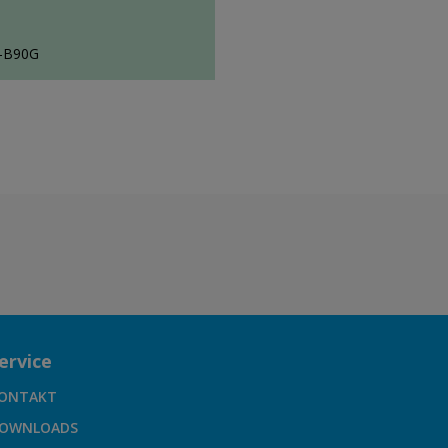
0-B90G
ervice
ONTAKT
OWNLOADS