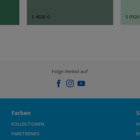
S 4020-G
S 052
Folge Herbol auf
Farben
S
KOLLEKTIONEN
K
FARBTRENDS
D