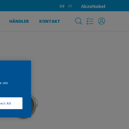
DE
AT
HÄNDLER
KONTAKT
e site
ect All