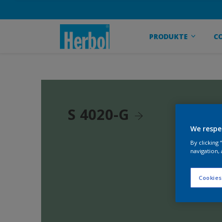
PRODUKTE
C
S 4020-G
We respe
By clicking
navigation, 
Cookies