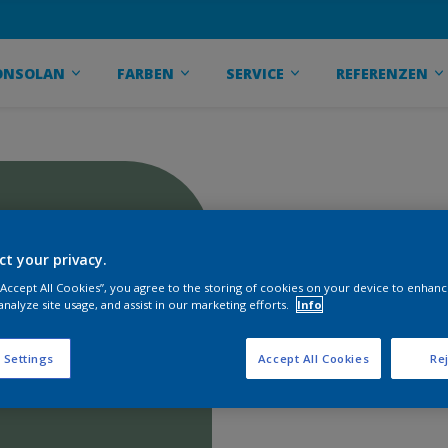
ONSOLAN
FARBEN
SERVICE
REFERENZEN
ct your privacy.
 “Accept All Cookies”, you agree to the storing of cookies on your device to enhanc
analyze site usage, and assist in our marketing efforts.
Info
 Settings
Accept All Cookies
Rej