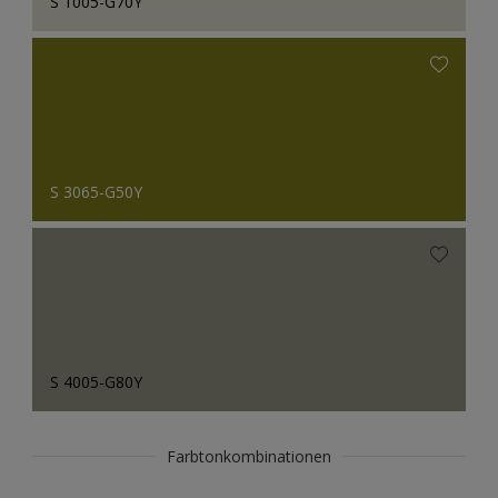
S 1005-G70Y
S 3065-G50Y
S 4005-G80Y
Farbtonkombinationen