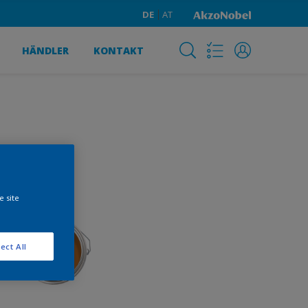
DE
AT
HÄNDLER
KONTAKT
e site
ect All