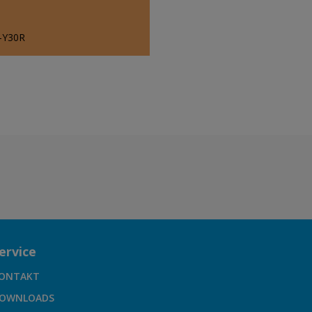
-Y30R
ervice
ONTAKT
OWNLOADS