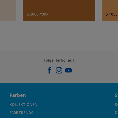
S 3060-Y30R
S 1050
Folge Herbol auf
Farben
S
KOLLEKTIONEN
K
FARBTRENDS
D