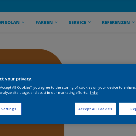
ONSOLAN
FARBEN
SERVICE
REFERENZEN
ct your privacy.
 “Accept All Cookies”, you agree to the storing of cookies on your device to enhanc
analyze site usage, and assist in our marketing efforts.
Info
 Settings
Accept All Cookies
Rej