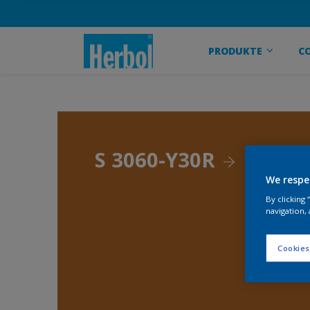
PRODUKTE
C
S 3060-Y30R
We respe
By clicking
navigation, 
Cookies