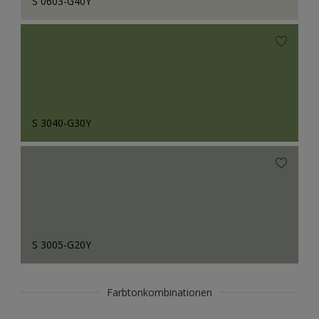
S 0603-G40Y
S 3040-G30Y
S 3005-G20Y
Farbtonkombinationen