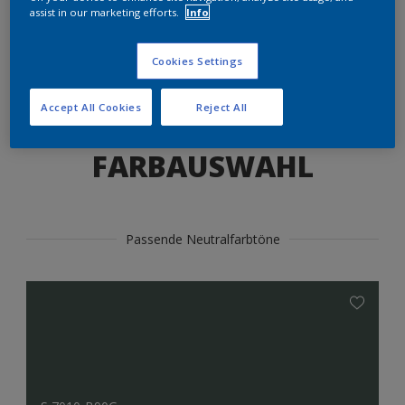
Produkte in diesem Farbton finden
assist in our marketing efforts.
Info
Cookies Settings
LOS GEHTS
Accept All Cookies
Reject All
FARBAUSWAHL
Passende Neutralfarbtöne