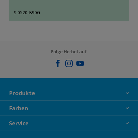
S 0520-B90G
Folge Herbol auf
Produkte
FASSADENFARBEN
Farben
INNENFARBEN
KOLLEKTIONEN
Service
LACKE
FARBTRENDS
HOLZSCHUTZ
KONTAKT