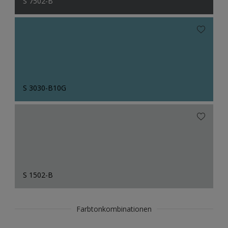
S 7502-B
S 3030-B10G
S 1502-B
Farbtonkombinationen