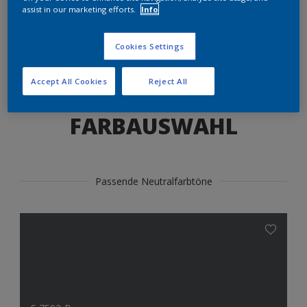
Produkte in diesem Farbton finden
assist in our marketing efforts.
Info
Cookies Settings
LOS GEHTS
Accept All Cookies
Reject All
FARBAUSWAHL
Passende Neutralfarbtöne