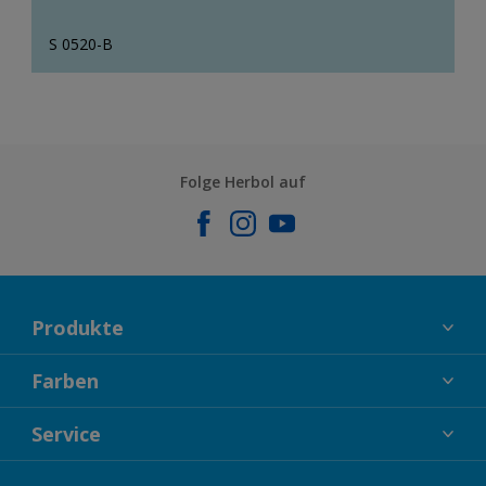
S 0520-B
Folge Herbol auf
Produkte
FASSADENFARBEN
Farben
INNENFARBEN
KOLLEKTIONEN
Service
LACKE
FARBTRENDS
HOLZSCHUTZ
KONTAKT