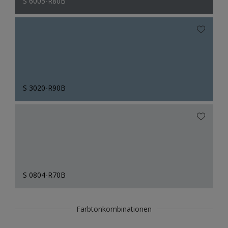
S 6005-R80B
S 3020-R90B
S 0804-R70B
Farbtonkombinationen