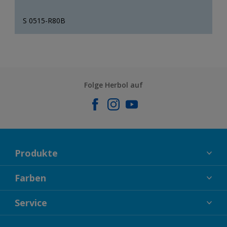
S 0515-R80B
Folge Herbol auf
Produkte
FASSADENFARBEN
Farben
INNENFARBEN
KOLLEKTIONEN
Service
LACKE
FARBTRENDS
HOLZSCHUTZ
KONTAKT