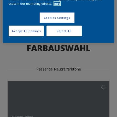
Produkte in diesem Farbton finden
assist in our marketing efforts.
Info
Cookies Settings
LOS GEHTS
Accept All Cookies
Reject All
FARBAUSWAHL
Passende Neutralfarbtöne