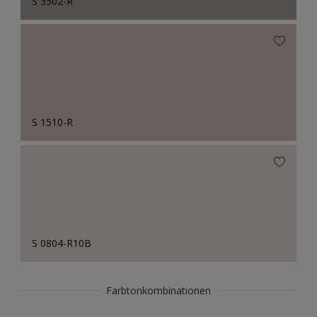
S 3502-R
S 1510-R
S 0804-R10B
Farbtonkombinationen