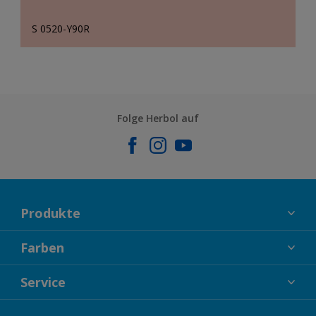
S 0520-Y90R
Folge Herbol auf
Produkte
FASSADENFARBEN
Farben
INNENFARBEN
KOLLEKTIONEN
Service
LACKE
FARBTRENDS
HOLZSCHUTZ
KONTAKT