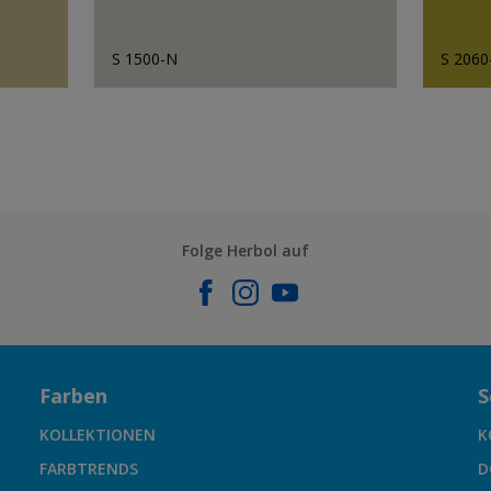
S 1500-N
S 2060
Folge Herbol auf
Farben
S
KOLLEKTIONEN
K
FARBTRENDS
D