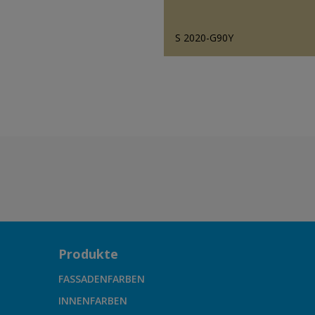
S 2020-G90Y
Produkte
FASSADENFARBEN
INNENFARBEN