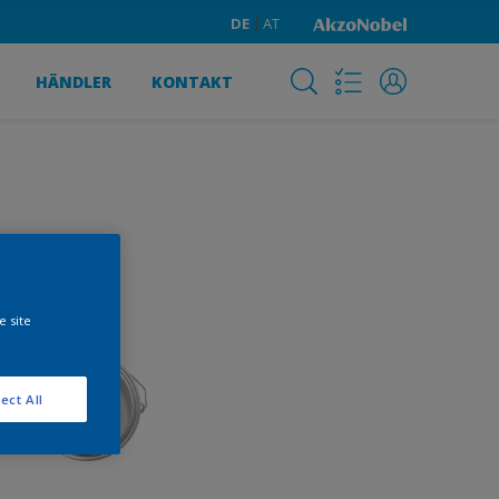
DE
AT
HÄNDLER
KONTAKT
e site
ect All