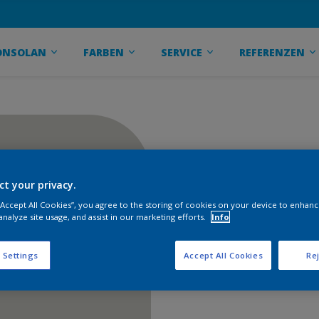
ONSOLAN
FARBEN
SERVICE
REFERENZEN
ct your privacy.
 “Accept All Cookies”, you agree to the storing of cookies on your device to enhanc
analyze site usage, and assist in our marketing efforts.
Info
 Settings
Accept All Cookies
Rej