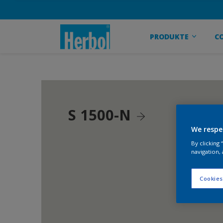
PRODUKTE
C
S 1500-N
We respe
By clicking
navigation, 
Cookies