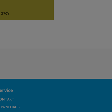
-G70Y
ervice
ONTAKT
OWNLOADS