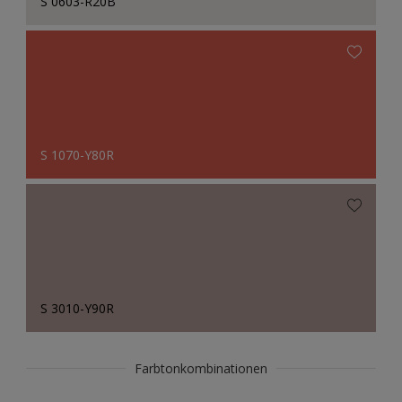
S 0603-R20B
S 1070-Y80R
S 3010-Y90R
Farbtonkombinationen