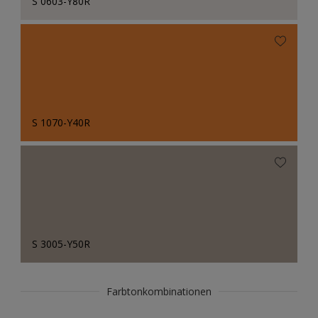
S 0603-Y80R
S 1070-Y40R
S 3005-Y50R
Farbtonkombinationen