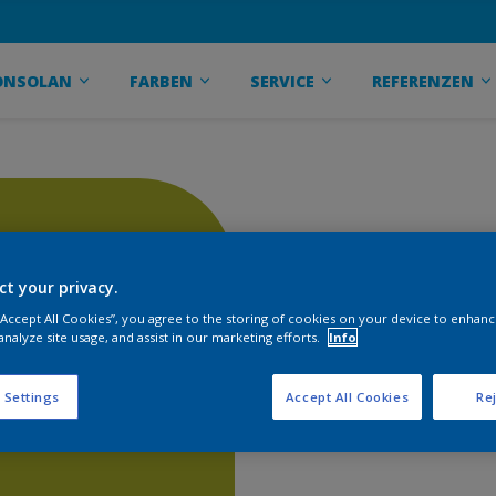
ONSOLAN
FARBEN
SERVICE
REFERENZEN
ct your privacy.
 “Accept All Cookies”, you agree to the storing of cookies on your device to enhanc
analyze site usage, and assist in our marketing efforts.
Info
 Settings
Accept All Cookies
Rej