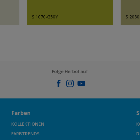
S 1070-G50Y
S 2030
Folge Herbol auf
Farben
S
KOLLEKTIONEN
K
FARBTRENDS
D