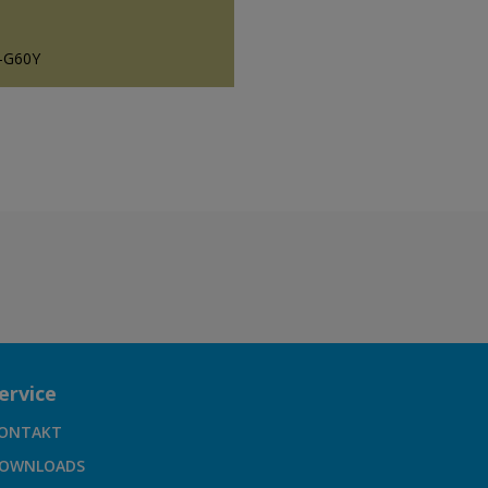
-G60Y
ervice
ONTAKT
OWNLOADS