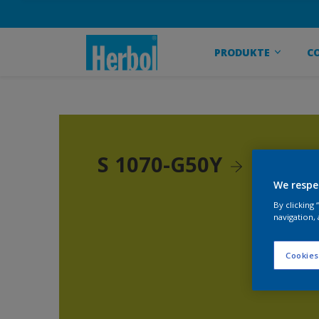
PRODUKTE
C
S 1070-G50Y
We respe
By clicking
navigation, 
Cookies