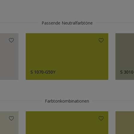
Passende Neutralfarbtöne
S 1070-G50Y
S 3010
Farbtonkombinationen