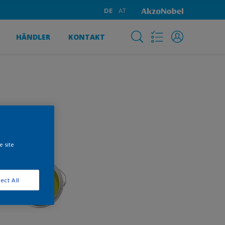
DE
AT
HÄNDLER
KONTAKT
e site
ect All