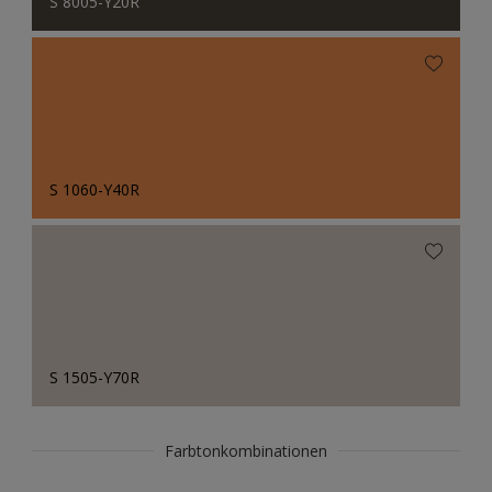
S 8005-Y20R
S 1060-Y40R
S 1505-Y70R
Farbtonkombinationen