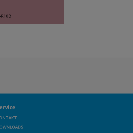
0-R10B
ervice
ONTAKT
OWNLOADS