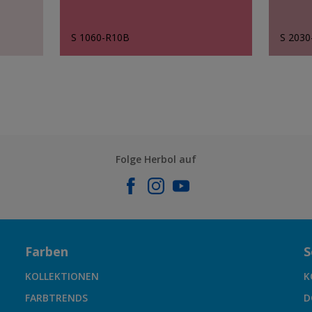
S 1060-R10B
S 203
Folge Herbol auf
Farben
S
KOLLEKTIONEN
K
FARBTRENDS
D