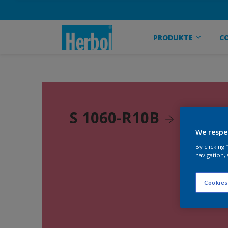
PRODUKTE
C
S 1060-R10B
We respe
By clicking
navigation, 
Cookies