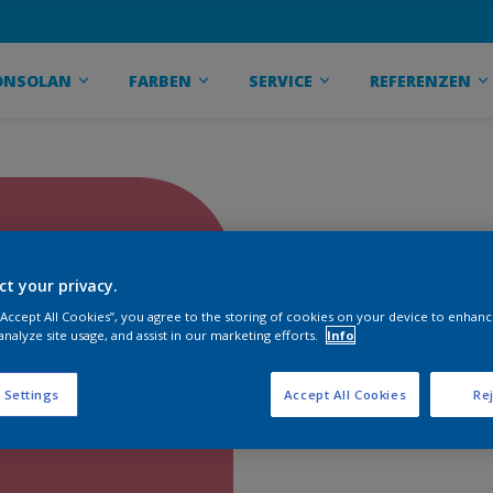
ONSOLAN
FARBEN
SERVICE
REFERENZEN
ct your privacy.
 “Accept All Cookies”, you agree to the storing of cookies on your device to enhanc
analyze site usage, and assist in our marketing efforts.
Info
 Settings
Accept All Cookies
Rej