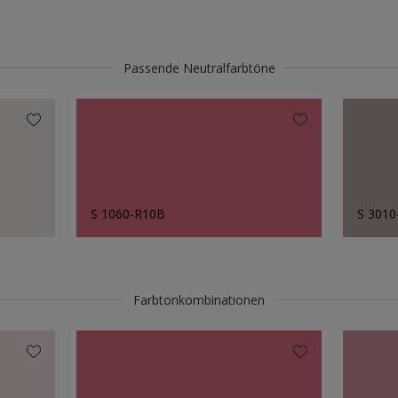
Passende Neutralfarbtöne
S 1060-R10B
S 301
Farbtonkombinationen