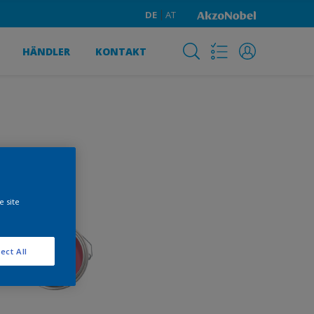
DE
AT
HÄNDLER
KONTAKT
e site
ect All