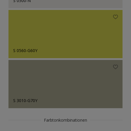
S 0500-N
S 0560-G60Y
S 3010-G70Y
Farbtonkombinationen