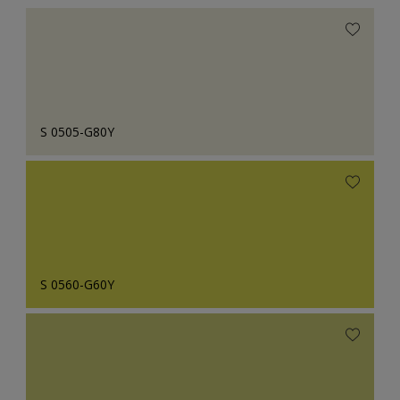
S 0505-G80Y
S 0560-G60Y