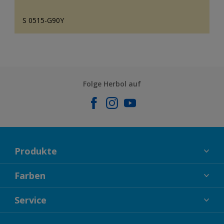
S 0515-G90Y
Folge Herbol auf
Produkte
FASSADENFARBEN
Farben
INNENFARBEN
KOLLEKTIONEN
Service
LACKE
FARBTRENDS
HOLZSCHUTZ
KONTAKT