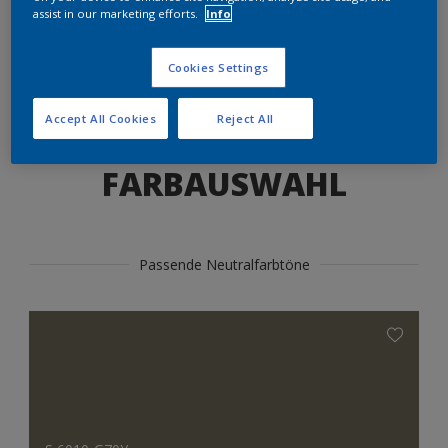
Produkte in diesem Farbton finden
assist in our marketing efforts.
Info
Cookies Settings
LOS GEHTS
Accept All Cookies
Reject All
FARBAUSWAHL
Passende Neutralfarbtöne