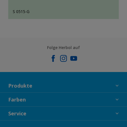
S 0515-G
Folge Herbol auf
Produkte
FASSADENFARBEN
Farben
INNENFARBEN
KOLLEKTIONEN
Service
LACKE
FARBTRENDS
HOLZSCHUTZ
KONTAKT