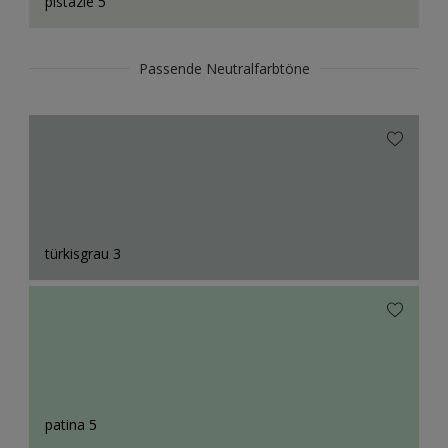
pistazie 5
Passende Neutralfarbtöne
türkisgrau 3
patina 5