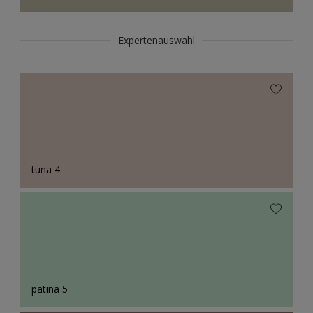
Expertenauswahl
tuna 4
patina 5