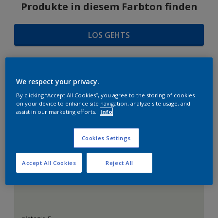
Produkte in diesem Farbton finden
LOS GEHTS
We respect your privacy.
FARBAUSWAHL
By clicking “Accept All Cookies”, you agree to the storing of cookies
on your device to enhance site navigation, analyze site usage, and
assist in our marketing efforts.
Info
Das perfekte Weiß
Cookies Settings
Accept All Cookies
Reject All