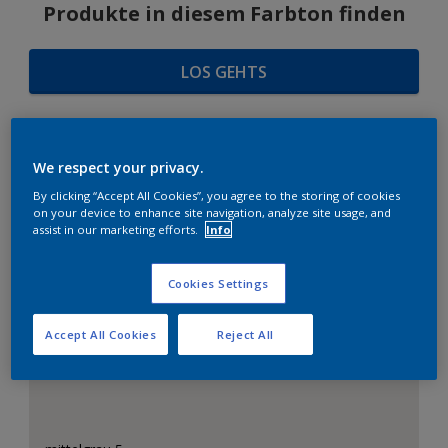
Produkte in diesem Farbton finden
LOS GEHTS
We respect your privacy.
FARBAUSWAHL
By clicking “Accept All Cookies”, you agree to the storing of cookies
on your device to enhance site navigation, analyze site usage, and
assist in our marketing efforts.
Info
Das perfekte Weiß
Cookies Settings
Accept All Cookies
Reject All