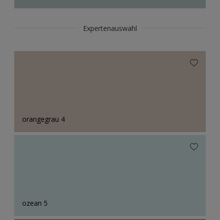
Expertenauswahl
orangegrau 4
ozean 5