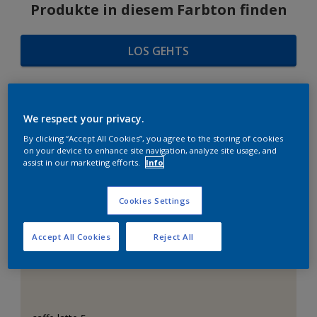
Produkte in diesem Farbton finden
LOS GEHTS
We respect your privacy.
FARBAUSWAHL
By clicking “Accept All Cookies”, you agree to the storing of cookies
on your device to enhance site navigation, analyze site usage, and
assist in our marketing efforts.
Info
Das perfekte Weiß
Cookies Settings
Accept All Cookies
Reject All